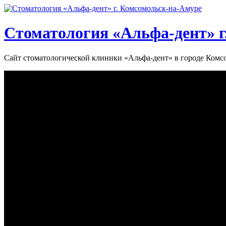
Стоматология «‎Альфа-дент»‎ 
Сайт стоматологической клиники «‎Альфа-дент» в городе Ком