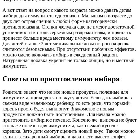
А вот ответ на вопрос с какого возраста можно давать детям
имбирь для иммунитета однозначен. Малышам в возрасте до
двух лет острая специя в любой форме категорически
противопоказана. Стенки желудка еще не имеют достаточной
устойчивости к столь серьезным раздражителям, и пряность
принесет больше вреда местному иммунитету, чем пользы.
Для детей старше 2 лет минимальные дозы острого корешка
считаются безопасными. При отсутствии побочных эффектов,
можно смело включать имбирь в ежедневный рацион.
Натуральная добавка укрепит не только общий, но и местный
иммунитет.
Советы по приготовлению имбиря
Родители знают, что не все новые продукты, полезные для
иммунитета, приходятся по вкусу детям. Если дать имбирь в
свежем виде маленькому ребенку, то есть риск, что горький
корень просто будет выплюнут. Знакомство с новым
продуктом должно быть постепенным. Для начала можно
приготовить имбирное печенье. Конечно же, выпечка не будет
столь же полезна для иммунитета, как свежий кусочек
корешка. Зато дети смогут оценить новый вкус. Также можно
купить засахаренный имбирь, и давать его вместо конфет.