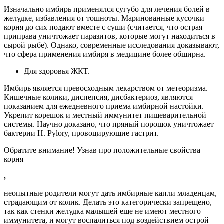
Изначально имбирь применялся сугубо для лечения болей в
желудке, избавления от тошноты. Маринованные кусочки
корня до сих подают вместе с суши (считается, что острая
приправа уничтожает паразитов, которые могут находиться в
сырой рыбе). Однако, современные исследования доказывают,
что сфера применения имбиря в медицине более обширна.
Для здоровья ЖКТ.
Имбирь является превосходным лекарством от метеоризма.
Кишечные колики, диспепсия, дисбактериоз, являются
показанием для ежедневного приема имбирной настойки.
Укрепит корешок и местный иммунитет пищеварительной
системы. Научно доказано, что пряный порошок уничтожает
бактерии H. Pylory, провоцирующие гастрит.
Обратите внимание! Узнав про положительные свойства
корня
,
неопытные родители могут дать имбирные капли младенцам,
страдающим от колик. Делать это категорически запрещено,
так как стенки желудка малышей еще не имеют местного
иммунитета, и могут воспалиться под воздействием острой