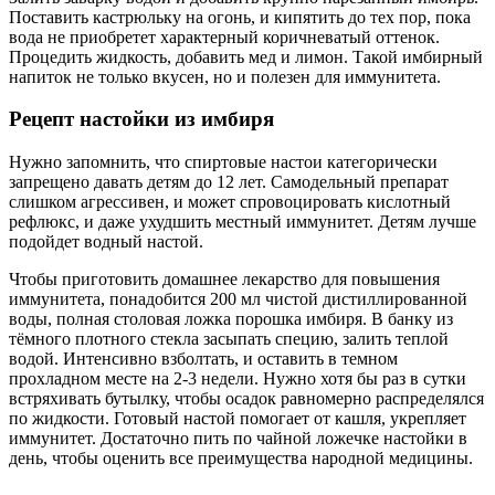
Поставить кастрюльку на огонь, и кипятить до тех пор, пока
вода не приобретет характерный коричневатый оттенок.
Процедить жидкость, добавить мед и лимон. Такой имбирный
напиток не только вкусен, но и полезен для иммунитета.
Рецепт настойки из имбиря
Нужно запомнить, что спиртовые настои категорически
запрещено давать детям до 12 лет. Самодельный препарат
слишком агрессивен, и может спровоцировать кислотный
рефлюкс, и даже ухудшить местный иммунитет. Детям лучше
подойдет водный настой.
Чтобы приготовить домашнее лекарство для повышения
иммунитета, понадобится 200 мл чистой дистиллированной
воды, полная столовая ложка порошка имбиря. В банку из
тёмного плотного стекла засыпать специю, залить теплой
водой. Интенсивно взболтать, и оставить в темном
прохладном месте на 2-3 недели. Нужно хотя бы раз в сутки
встряхивать бутылку, чтобы осадок равномерно распределялся
по жидкости. Готовый настой помогает от кашля, укрепляет
иммунитет. Достаточно пить по чайной ложечке настойки в
день, чтобы оценить все преимущества народной медицины.