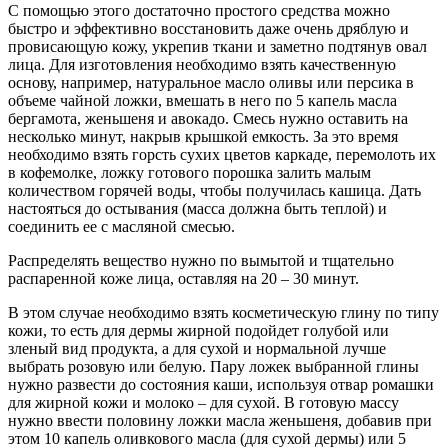
С помощью этого достаточно простого средства можно
быстро и эффективно восстановить даже очень дряблую и
провисающую кожу, укрепив ткани и заметно подтянув овал
лица. Для изготовления необходимо взять качественную
основу, например, натуральное масло оливы или персика в
объеме чайной ложки, вмешать в него по 5 капель масла
бергамота, женьшеня и авокадо. Смесь нужно оставить на
несколько минут, накрыв крышкой емкость. За это время
необходимо взять горсть сухих цветов каркаде, перемолоть их
в кофемолке, ложку готового порошка залить малым
количеством горячей воды, чтобы получилась кашица. Дать
настояться до остывания (масса должна быть теплой) и
соединить ее с масляной смесью.
Распределять вещество нужно по вымытой и тщательно
распаренной коже лица, оставляя на 20 – 30 минут.
В этом случае необходимо взять косметическую глину по типу
кожи, то есть для дермы жирной подойдет голубой или
зленый вид продукта, а для сухой и нормальной лучше
выбрать розовую или белую. Пару ложек выбранной глины
нужно развести до состояния каши, используя отвар ромашки
для жирной кожи и молоко – для сухой. В готовую массу
нужно ввести половину ложки масла женьшеня, добавив при
этом 10 капель оливкового масла (для сухой дермы) или 5