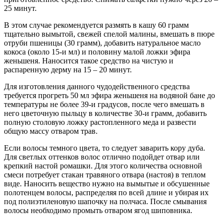
25 минут.
В этом случае рекомендуется размять в кашу 60 грамм
тщательно вымытой, свежей спелой малины, вмешать в пюре
отруби пшеницы (30 грамм), добавить натуральное масло
кокоса (около 15-и мл) и половину малой ложки эфира
женьшеня. Наносится такое средство на чистую и
распаренную дерму на 15 – 20 минут.
Для изготовления данного чудодейственного средства
требуется прогреть 50 мл эфира женьшеня на водяной бане до
температуры не более 39-и градусов, после чего вмешать в
него цветочную пыльцу в количестве 30-и грамм, добавить
полную столовую ложку растопленного меда и развести
общую массу отваром трав.
Если волосы темного цвета, то следует заварить кору дуба.
Для светлых оттенков волос отлично подойдет отвар или
крепкий настой ромашки. Для этого количества основной
смеси потребует стакан травяного отвара (настоя) в теплом
виде. Наносить вещество нужно на вымытые и обсушенные
полотенцем волосы, распределяя по всей длине и убирая их
под полиэтиленовую шапочку на полчаса. После смывания
волосы необходимо промыть отваром ягод шиповника.