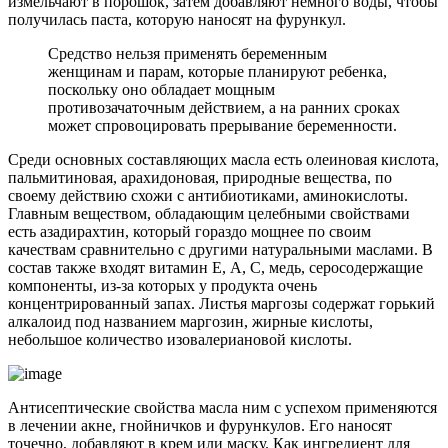
измельчают в порошок, затем добавляют немного воды, чтобы
получилась паста, которую наносят на фурункул.
Средство нельзя применять беременным
женщинам и парам, которые планируют ребенка,
поскольку оно обладает мощным
противозачаточным действием, а на ранних сроках
может спровоцировать прерывание беременности.
Среди основных составляющих масла есть олеиновая кислота,
пальмитиновая, арахидоновая, природные вещества, по
своему действию схожи с антибиотиками, аминокислоты.
Главным веществом, обладающим целебными свойствами
есть азадирахтин, который гораздо мощнее по своим
качествам сравнительно с другими натуральными маслами. В
состав также входят витамин Е, А, С, медь, серосодержащие
компоненты, из-за которых у продукта очень
концентрированный запах. Листья маргозы содержат горький
алкалоид под названием маргозин, жирные кислоты,
небольшое количество изовалериановой кислоты.
Антисептические свойства масла ним с успехом применяются
в лечении акне, гнойничков и фурункулов. Его наносят
точечно, добавляют в крем или маску. Как ингредиент для