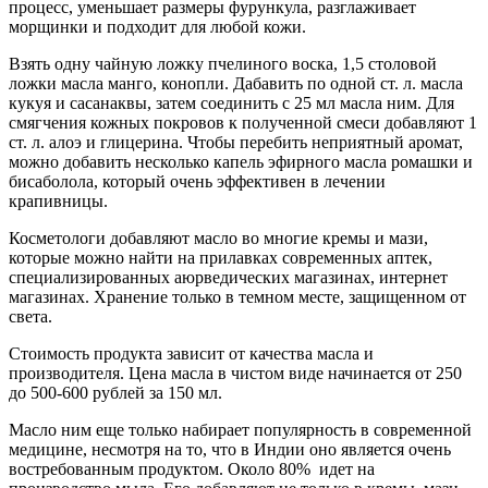
процесс, уменьшает размеры фурункула, разглаживает
морщинки и подходит для любой кожи.
Взять одну чайную ложку пчелиного воска, 1,5 столовой
ложки масла манго, конопли. Дабавить по одной ст. л. масла
кукуя и сасанаквы, затем соединить с 25 мл масла ним. Для
смягчения кожных покровов к полученной смеси добавляют 1
ст. л. алоэ и глицерина. Чтобы перебить неприятный аромат,
можно добавить несколько капель эфирного масла ромашки и
бисаболола, который очень эффективен в лечении
крапивницы.
Косметологи добавляют масло во многие кремы и мази,
которые можно найти на прилавках современных аптек,
специализированных аюрведических магазинах, интернет
магазинах. Хранение только в темном месте, защищенном от
света.
Стоимость продукта зависит от качества масла и
производителя. Цена масла в чистом виде начинается от 250
до 500-600 рублей за 150 мл.
Масло ним еще только набирает популярность в современной
медицине, несмотря на то, что в Индии оно является очень
востребованным продуктом. Около 80% идет на