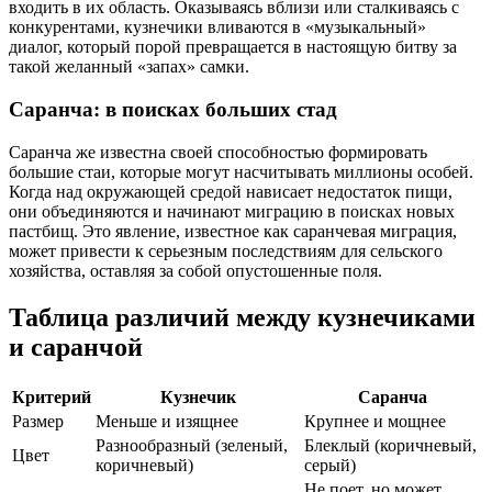
входить в их область. Оказываясь вблизи или сталкиваясь с
конкурентами, кузнечики вливаются в «музыкальный»
диалог, который порой превращается в настоящую битву за
такой желанный «запах» самки.
Саранча: в поисках больших стад
Саранча же известна своей способностью формировать
большие стаи, которые могут насчитывать миллионы особей.
Когда над окружающей средой нависает недостаток пищи,
они объединяются и начинают миграцию в поисках новых
пастбищ. Это явление, известное как саранчевая миграция,
может привести к серьезным последствиям для сельского
хозяйства, оставляя за собой опустошенные поля.
Таблица различий между кузнечиками
и саранчой
Критерий
Кузнечик
Саранча
Размер
Меньше и изящнее
Крупнее и мощнее
Разнообразный (зеленый,
Блеклый (коричневый,
Цвет
коричневый)
серый)
Не поет, но может