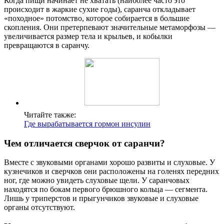
Когда пищи начинает не хватать (наиболее часто это
происходит в жаркие сухие годы), саранча откладывает
«походное» потомство, которое собирается в большие
скопления. Они претерпевают значительные метаморфозы —
увеличивается размер тела и крыльев, и кобылки
превращаются в саранчу.
Читайте также:
Где вырабатывается гормон инсулин
Чем отличается сверчок от саранчи?
Вместе с звуковыми органами хорошо развиты и слуховые. У
кузнечиков и сверчков они расположены на голенях передних
ног, где можно увидеть слуховые щели. У саранчовых
находятся по бокам первого брюшного кольца — сегмента.
Лишь у триперстов и прыгунчиков звуковые и слуховые
органы отсутствуют.