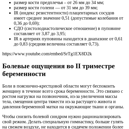
размер кости предплечья – от 26 мм до 34 мм;
размер кости голени — от 31 мм до 39 мм;
IR (индекс резистентности) плацентарных сосудов
имеет среднее значение 0,51 (допустимые колебания от
0,36 до 0,69);
СДО (систолодиастолическое отношение) в пуповине
составляет от 3,87 до 3,95;
IR в артериях пуповины находится в диапазоне от 0,61
до 0,83 (средняя величина составляет 0,73).
https://www.youtube.com/embed/SrTg1EX8D2k
Болевые ощущения во II триместре
беременности
Боли в пояснично-крестцовой области могут беспокоить
женщину в течение всего срока беременности. Это связано с
ростом нагрузки на позвоночник, из-за увеличения массы
тела, смещения центра тяжести из-за растущего живота и
давления беременной матки на окружающие ткани и органы.
Чтобы снизить болевой синдром нужно рационализировать
свой режим. Делать специальную гимнастику, больше гулять
на свежем воздухе, не находится в сидячем положении более