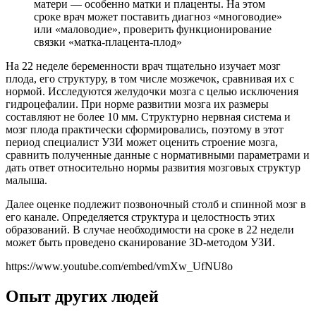
матери — особенно матки и плаценты. На этом
сроке врач может поставить диагноз «многоводие»
или «маловодие», проверить функционирование
связки «матка-плацента-плод»
На 22 неделе беременности врач тщательно изучает мозг
плода, его структуру, в том числе мозжечок, сравнивая их с
нормой. Исследуются желудочки мозга с целью исключения
гидроцефалии. При норме развитии мозга их размеры
составляют не более 10 мм. Структурно нервная система и
мозг плода практически сформировались, поэтому в этот
период специалист УЗИ может оценить строение мозга,
сравнить полученные данные с нормативными параметрами и
дать ответ относительно нормы развития мозговых структур
малыша.
Далее оценке подлежит позвоночный столб и спинной мозг в
его канале. Определяется структура и целостность этих
образований. В случае необходимости на сроке в 22 недели
может быть проведено сканирование 3D-методом УЗИ.
https://www.youtube.com/embed/vmXw_UfNU8o
Опыт других людей