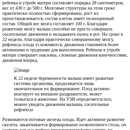
ребенка в утробе матери составляет порядка 28 сантиметров,
вес от 430 г до 500 г. Мозговые структуры на этом сроке
практически полностью сформированы, рост их
приостанавливается, состав клеток имеет полноценный
состав. Общий вес мозга составляет 100 г. Благодаря
развитому мозгу малыш способен не просто совершать
сосательные движения и вкладывать палец в рот. На сроке в
22 недели, благодаря практически совершенному мозгу,
рефлексы плода усложняются, движения становятся более
активными и трудными для выполнения. Ребенок в утробе
матери совершает наклоны, сложные движения конечностями,
движения вперед.
К 22 неделе беременности малыш имеет развитые
системы организма, продолжается лишь
окончательное их формирование. Плод активно
реагирует на внешние раздражители, может
толкаться в животике. На УЗИ определяется пол,
можно увидеть движения малыша, сосательные
рефлексы
Развиваются потовые железы плода. Идет активное развитие
скелета, заканчивается формирование позвоночного стола, он
состоит, как и у любого представителя homo sapiens, из