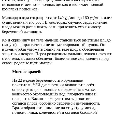
позвонков и межпозвоночных дисков и включает полный
комплект позвонков.
Миокард плода сокращается от 140 уд/мин до 160 уд/мин, идет
существенный его рост. В некоторых случаях сердцебиение
плода можно расслышать, если приложить ухо к животу
беременной женщины.
Ко II скринингу на теле малыша становиться заметным lanugo
(лануго) — практически не пигментированный пушок. Он
нужен, чтобы удержать смазку на теле плода, обеспечивая
защитный покров. Перед рождением малыша, пушок исчезнет
с его тела, а смазка обеспечит более легкое скольжение плода
сквозь родовые пути матери.
Мнение врачей:
На 22 неделе беременности нормальные
показатели УЗИ диагностики включают в себя
оценку размеров плода, его положения в матке,
количество околоплодных вод, плодного яйца и
плаценты. Важно также учитывать развитие
органов плода, особенно сердечной деятельности.
Врачи обращают внимание на структуру мозга,
позвоночника, конечностей и органов брюшной