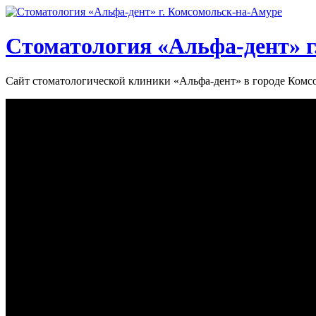
Стоматология «‎Альфа-дент»‎ 
Сайт стоматологической клиники «‎Альфа-дент» в городе Ком