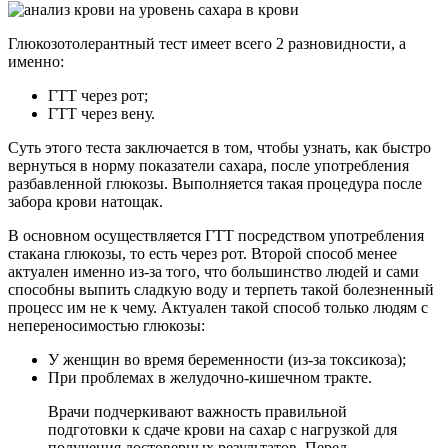
Глюкозотолерантный тест имеет всего 2 разновидности, а
именно:
ГТТ через рот;
ГТТ через вену.
Суть этого теста заключается в том, чтобы узнать, как быстро
вернуться в норму показатели сахара, после употребления
разбавленной глюкозы. Выполняется такая процедура после
забора крови натощак.
В основном осуществляется ГТТ посредством употребления
стакана глюкозы, то есть через рот. Второй способ менее
актуален именно из-за того, что большинство людей и сами
способны выпить сладкую воду и терпеть такой болезненный
процесс им не к чему. Актуален такой способ только людям с
непереносимостью глюкозы:
У женщин во время беременности (из-за токсикоза);
При проблемах в желудочно-кишечном тракте.
Врачи подчеркивают важность правильной
подготовки к сдаче крови на сахар с нагрузкой для
получения достоверных результатов. Перед