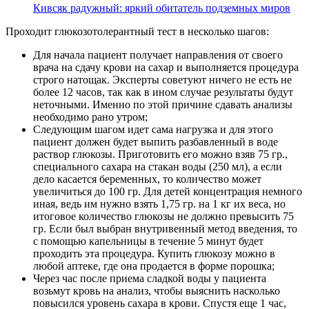
Кивсяк радужный: яркий обитатель подземных миров
Проходит глюкозотолерантный тест в несколько шагов:
Для начала пациент получает направления от своего
врача на сдачу крови на сахар и выполняется процедура
строго натощак. Эксперты советуют ничего не есть не
более 12 часов, так как в ином случае результаты будут
неточными. Именно по этой причине сдавать анализы
необходимо рано утром;
Следующим шагом идет сама нагрузка и для этого
пациент должен будет выпить разбавленный в воде
раствор глюкозы. Приготовить его можно взяв 75 гр.,
специального сахара на стакан воды (250 мл), а если
дело касается беременных, то количество может
увеличиться до 100 гр. Для детей концентрация немного
иная, ведь им нужно взять 1,75 гр. на 1 кг их веса, но
итоговое количество глюкозы не должно превысить 75
гр. Если был выбран внутривенный метод введения, то
с помощью капельницы в течение 5 минут будет
проходить эта процедура. Купить глюкозу можно в
любой аптеке, где она продается в форме порошка;
Через час после приема сладкой воды у пациента
возьмут кровь на анализ, чтобы выяснить насколько
повысился уровень сахара в крови. Спустя еще 1 час,