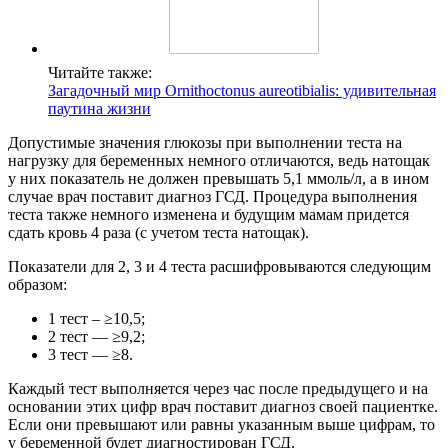
Читайте также:
Загадочный мир Ornithoctonus aureotibialis: удивительная
паутина жизни
Допустимые значения глюкозы при выполнении теста на
нагрузку для беременных немного отличаются, ведь натощак
у них показатель не должен превышать 5,1 ммоль/л, а в ином
случае врач поставит диагноз ГСД. Процедура выполнения
теста также немного изменена и будущим мамам придется
сдать кровь 4 раза (с учетом теста натощак).
Показатели для 2, 3 и 4 теста расшифровываются следующим
образом:
1 тест – ≥10,5;
2 тест — ≥9,2;
3 тест — ≥8.
Каждый тест выполняется через час после предыдущего и на
основании этих цифр врач поставит диагноз своей пациентке.
Если они превышают или равны указанным выше цифрам, то
у беременной будет диагностирован ГСД.