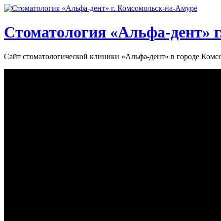
Стоматология «‎Альфа-дент»‎ 
Сайт стоматологической клиники «‎Альфа-дент» в городе Ком