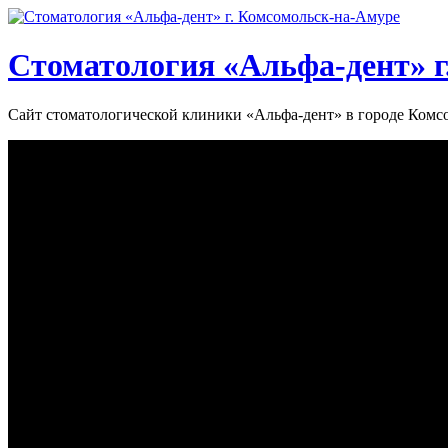
Стоматология «‎Альфа-дент»‎ 
Сайт стоматологической клиники «‎Альфа-дент» в городе Ком