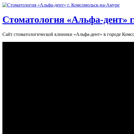
Стоматология «‎Альфа-дент»‎ 
Сайт стоматологической клиники «‎Альфа-дент» в городе Ком