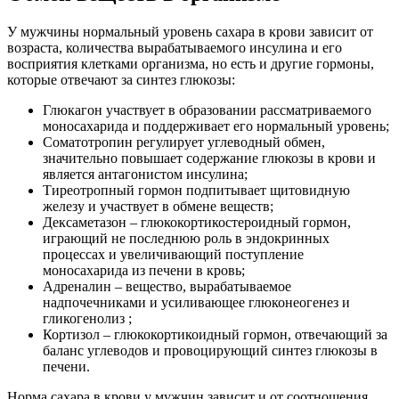
У мужчины нормальный уровень сахара в крови зависит от
возраста, количества вырабатываемого инсулина и его
восприятия клетками организма, но есть и другие гормоны,
которые отвечают за синтез глюкозы:
Глюкагон участвует в образовании рассматриваемого
моносахарида и поддерживает его нормальный уровень;
Соматотропин регулирует углеводный обмен,
значительно повышает содержание глюкозы в крови и
является антагонистом инсулина;
Тиреотропный гормон подпитывает щитовидную
железу и участвует в обмене веществ;
Дексаметазон – глюкокортикостероидный гормон,
играющий не последнюю роль в эндокринных
процессах и увеличивающий поступление
моносахарида из печени в кровь;
Адреналин – вещество, вырабатываемое
надпочечниками и усиливающее глюконеогенез и
гликогенолиз ;
Кортизол – глюкокортикоидный гормон, отвечающий за
баланс углеводов и провоцирующий синтез глюкозы в
печени.
Норма сахара в крови у мужчин зависит и от соотношения