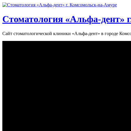
Стоматология «‎Альфа-дент»‎ 
Сайт стоматологической клиники «‎Альфа-дент» в городе Ком