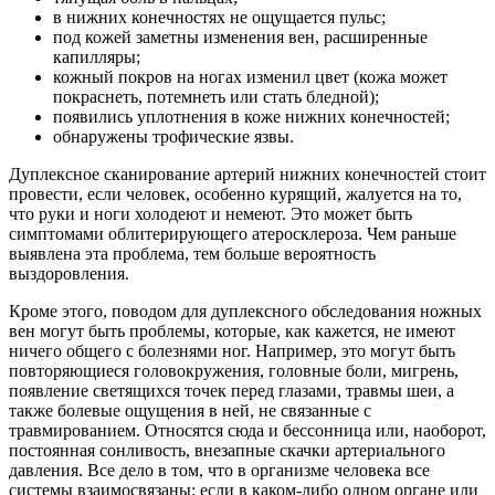
в нижних конечностях не ощущается пульс;
под кожей заметны изменения вен, расширенные
капилляры;
кожный покров на ногах изменил цвет (кожа может
покраснеть, потемнеть или стать бледной);
появились уплотнения в коже нижних конечностей;
обнаружены трофические язвы.
Дуплексное сканирование артерий нижних конечностей стоит
провести, если человек, особенно курящий, жалуется на то,
что руки и ноги холодеют и немеют. Это может быть
симптомами облитерирующего атеросклероза. Чем раньше
выявлена эта проблема, тем больше вероятность
выздоровления.
Кроме этого, поводом для дуплексного обследования ножных
вен могут быть проблемы, которые, как кажется, не имеют
ничего общего с болезнями ног. Например, это могут быть
повторяющиеся головокружения, головные боли, мигрень,
появление светящихся точек перед глазами, травмы шеи, а
также болевые ощущения в ней, не связанные с
травмированием. Относятся сюда и бессонница или, наоборот,
постоянная сонливость, внезапные скачки артериального
давления. Все дело в том, что в организме человека все
системы взаимосвязаны: если в каком-либо одном органе или