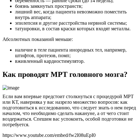
беременность — ранние сроки (до 14 недель);
боязнь замкнутых пространств;
лишний вес, когда пациента невозможно поместить
внутрь аппарата;
эпилепсия и другие расстройства нервной системы;
татуировки, в состав краски которых входят металлы.
Абсолютных показаний меньше:
наличие в теле пациента инородных тел, например,
штифтов, протезов, помп;
вживленный кардиостимулятор.
Как проводят МРТ головного мозга?
Если вам впервые предстоит столкнуться с процедурой МРТ
или КТ, наверняка у вас назрело множество вопросов: как
подготовиться к исследованию, что следует знать о нем перед
началом, что необходимо сделать накануне, а от чего стоит
воздержаться. Спешим вас успокоить, особой подготовки не
потребуется.
https://www.youtube.com/embed/fw2I08uEpI0