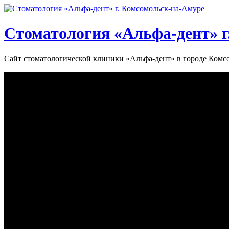
Стоматология «‎Альфа-дент»‎ 
Сайт стоматологической клиники «‎Альфа-дент» в городе Ком