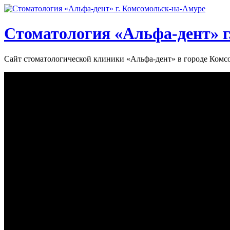
Стоматология «‎Альфа-дент»‎ 
Сайт стоматологической клиники «‎Альфа-дент» в городе Ком